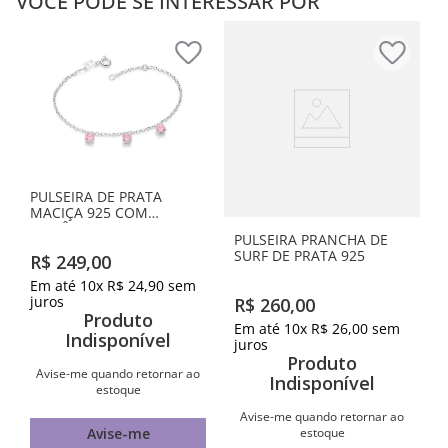
VOCÊ PODE SE INTERESSAR POR
PULSEIRA DE PRATA
MACIÇA 925 COM
ZIRCÔNIAS
PULSEIRA PRANCHA DE
SURF DE PRATA 925
R$
249
,
00
Em até
10
x
R$
24
,
90
sem
juros
R$
260
,
00
Produto
Em até
10
x
R$
26
,
00
sem
Indisponível
juros
Produto
Avise-me quando retornar ao
Indisponível
estoque
Avise-me quando retornar ao
estoque
Avise-me