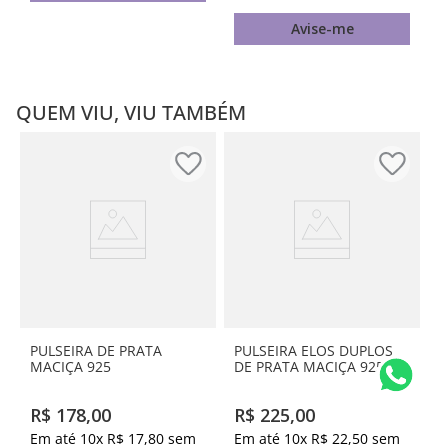
Avise-me
QUEM VIU, VIU TAMBÉM
PULSEIRA DE PRATA
PULSEIRA ELOS DUPLOS
MACIÇA 925
DE PRATA MACIÇA 925
R$
178
,
00
R$
225
,
00
Em até
10
x
R$
17
,
80
sem
Em até
10
x
R$
22
,
50
sem