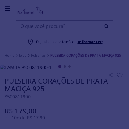
O que você procura?
0
Qual sua localização?
Informar CEP
Joias
Pulseiras
PULSEIRA CORAÇÕES DE PRATA MACIÇA 925
PULSEIRA CORAÇÕES DE PRATA
MACIÇA 925
8500811900
R$
179
,
00
ou
10
x de
R$
17
,
90