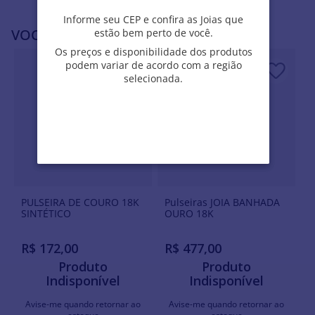
Informe seu CEP e confira as Joias que
Informe seu CEP e confira as Joias que
VOCÊ PODE SE INTERESSAR POR
estão bem perto de você.
estão bem perto de você.
Os preços e disponibilidade dos produtos
Os preços e disponibilidade dos produtos
podem variar de acordo com a região
podem variar de acordo com a região
selecionada.
selecionada.
PULSEIRA DE COURO 18K
Pulseiras JOIA BANHADA
SINTÉTICO
OURO 18K
R$
172
,
00
R$
477
,
00
Produto
Produto
Indisponível
Indisponível
Avise-me quando retornar ao
Avise-me quando retornar ao