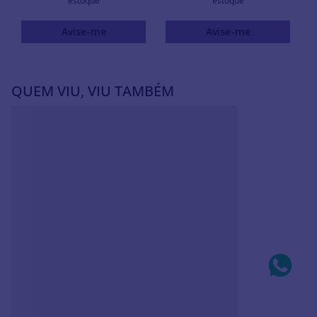
estoque
estoque
Avise-me
Avise-me
QUEM VIU, VIU TAMBÉM
PULSEIRA DE COURO 18K
Pulseiras JOIA BANHADA
SINTÉTICO
OURO 18K
R$
172
,
00
R$
163
,
00