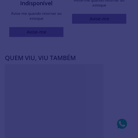
Avise-me quando retornar ao
Indisponível
estoque
Avise-me quando retornar ao
estoque
Avise-me
Avise-me
QUEM VIU, VIU TAMBÉM
PULSEIRA ELOS DUPLOS
PULSEIRA PARA
DE PRATA MACIÇA 925
BERLOQUES DE PRATA
MACIÇA 925
R$
225
,
00
R$
518
,
00
Em até
10
x
R$
22
,
50
sem
Em até
10
x
R$
51
,
80
sem
juros
juros
Produto
Produto
Indisponível
Indisponível
Avise-me quando retornar ao
Avise-me quando retornar ao
estoque
estoque