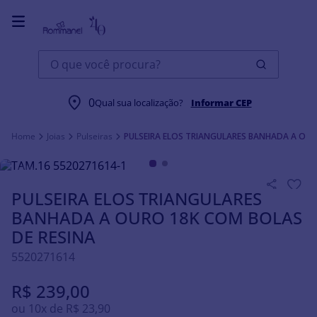
O que você procura?
0
Qual sua localização?
Informar CEP
Joias
Pulseiras
PULSEIRA ELOS TRIANGULARES BANHADA A OUR
PULSEIRA ELOS TRIANGULARES
BANHADA A OURO 18K COM BOLAS
DE RESINA
5520271614
R$
239
,
00
ou
10
x de
R$
23
,
90