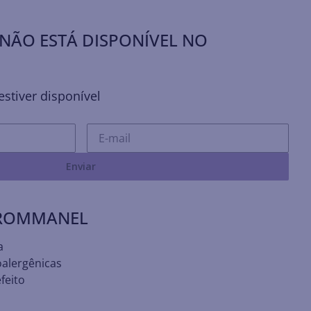
NÃO ESTÁ DISPONÍVEL NO
stiver disponível
Enviar
 ROMMANEL
a
oalergênicas
feito