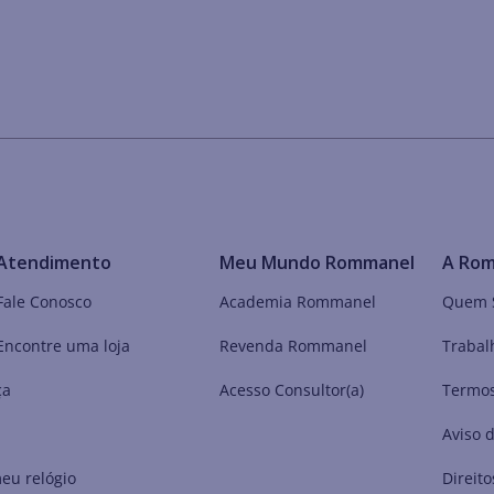
Atendimento
Meu Mundo Rommanel
A Ro
Fale Conosco
Academia Rommanel
Quem 
Encontre uma loja
Revenda Rommanel
Trabal
ça
Acesso Consultor(a)
Termos
Aviso 
eu relógio
Direito