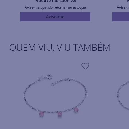
Produto Indisponível
P
Avise-me quando retornar ao estoque
Avise-
Avise-me
QUEM VIU, VIU TAMBÉM