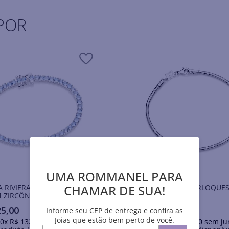
POR
UMA ROMMANEL PARA
CHAMAR DE SUA!
A RIVIERA DE PRATA MACIÇA
PULSEIRA PARA BERLOQUES
 ZIRCÔNIAS
PRATA MACIÇA 925
25
,
00
R$
518
,
00
Informe seu CEP de entrega e confira as
Joias que estão bem perto de você.
0
x
R$
132
,
50
sem juros
Em até
10
x
R$
51
,
80
sem ju