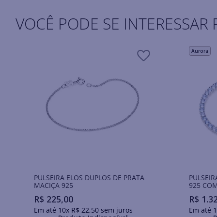
VOCÊ PODE SE INTERESSAR 
Aurora
PULSEIRA ELOS DUPLOS DE PRATA
PULSEIR
MACIÇA 925
925 COM
R$
225
,
00
R$
1
.
3
Em até
10
x
R$
22
,
50
sem juros
Em até
1