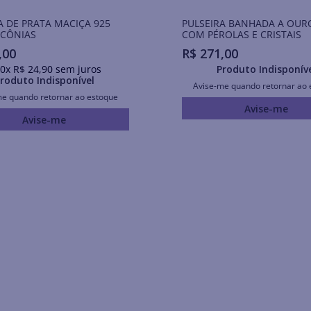
A DE PRATA MACIÇA 925
PULSEIRA BANHADA A OUR
RCÔNIAS
COM PÉROLAS E CRISTAIS
,
00
R$
271
,
00
0
x
R$
24
,
90
sem juros
Produto Indisponív
roduto Indisponível
Avise-me quando retornar ao 
me quando retornar ao estoque
Avise-me
Avise-me