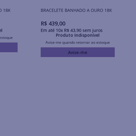
O 18K
BRACELETE BANHADO A OURO 18K
R$
439
,
00
el
Em até
10
x
R$
43
,
90
sem juros
Produto Indisponível
estoque
Avise-me quando retornar ao estoque
Avise-me