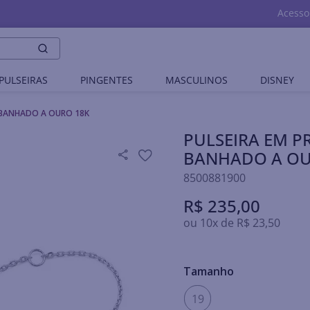
Acesso
PULSEIRAS
PINGENTES
MASCULINOS
DISNEY
O BANHADO A OURO 18K
PULSEIRA EM P
BANHADO A OU
8500881900
R$
235
,
00
ou
10
x de
R$
23
,
50
Tamanho
19