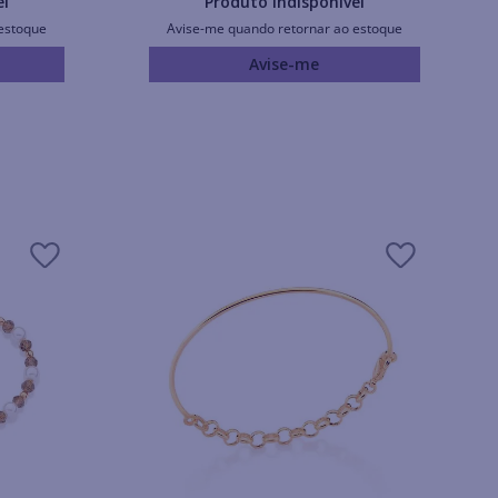
el
Produto Indisponível
estoque
Avise-me quando retornar ao estoque
Avise-me