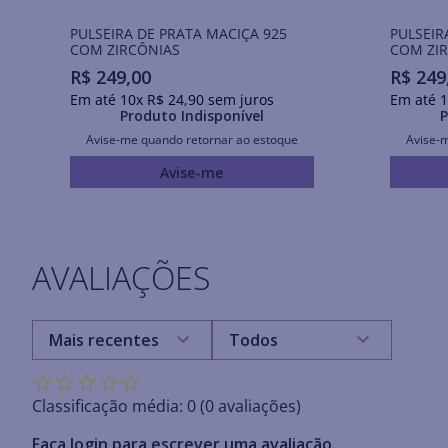
PULSEIRA DE PRATA MACIÇA 925
PULSEIR
COM ZIRCÔNIAS
COM ZI
R$
249
,
00
R$
249
Em até
10
x
R$
24
,
90
sem juros
Em até
1
Produto Indisponível
P
Avise-me quando retornar ao estoque
Avise-
Avise-me
AVALIAÇÕES
Mais recentes
Todos
☆
☆
☆
☆
☆
Classificação média: 0
(0 avaliações)
Faça login para escrever uma avaliação.