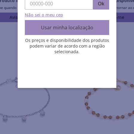
roduto Indisponível
Produto Indisponív
Ok
me quando retornar ao estoque
Avise-me quando retornar ao 
Não sei o meu cep
Avise-me
Avise-me
Usar minha localização
Os preços e disponibilidade dos produtos
podem variar de acordo com a região
selecionada.