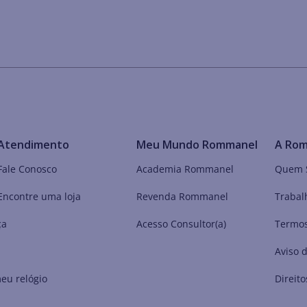
Atendimento
Meu Mundo Rommanel
A Ro
Fale Conosco
Academia Rommanel
Quem 
Encontre uma loja
Revenda Rommanel
Trabal
ça
Acesso Consultor(a)
Termos
Aviso 
eu relógio
Direito