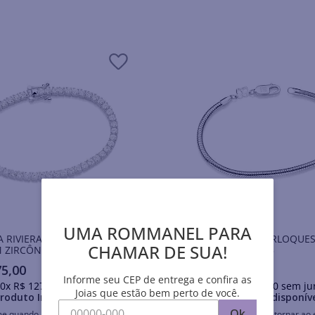
UMA ROMMANEL PARA
A RIVIERA DE PRATA MACIÇA
PULSEIRA PARA BERLOQUES
CHAMAR DE SUA!
 ZIRCÔNIAS
PRATA MACIÇA 925
75
,
00
R$
921
,
00
Informe seu CEP de entrega e confira as
0
x
R$
127
,
50
sem juros
Em até
10
x
R$
92
,
10
sem ju
Joias que estão bem perto de você.
roduto Indisponível
Produto Indisponív
Ok
me quando retornar ao estoque
Avise-me quando retornar ao 