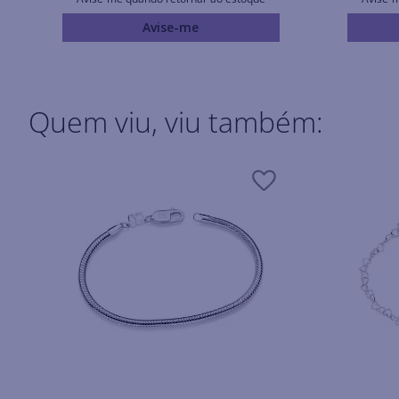
Avise-me
Quem viu, viu também: