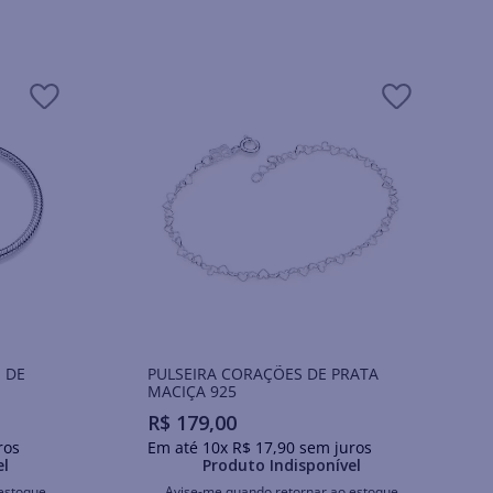
 DE
PULSEIRA CORAÇÕES DE PRATA
MACIÇA 925
R$
179
,
00
ros
Em até
10
x
R$
17
,
90
sem juros
el
Produto Indisponível
estoque
Avise-me quando retornar ao estoque