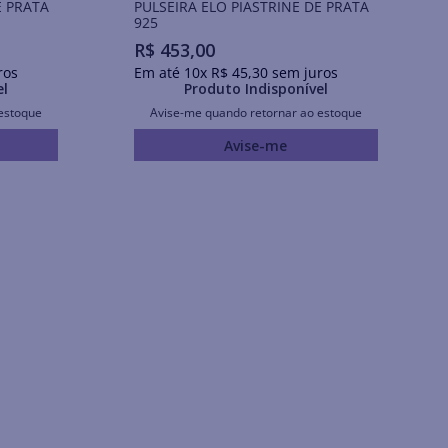
E PRATA
PULSEIRA ELO PIASTRINE DE PRATA
925
R$
453
,
00
ros
Em até
10
x
R$
45
,
30
sem juros
el
Produto Indisponível
estoque
Avise-me quando retornar ao estoque
Avise-me