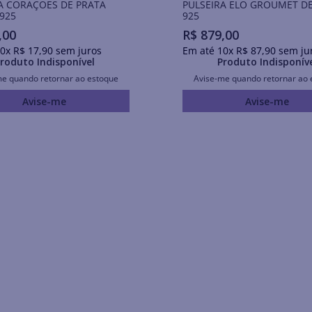
A CORAÇÕES DE PRATA
PULSEIRA ELO GROUMET D
925
925
,
00
R$
879
,
00
0
x
R$
17
,
90
sem juros
Em até
10
x
R$
87
,
90
sem ju
roduto Indisponível
Produto Indisponív
me quando retornar ao estoque
Avise-me quando retornar ao 
Avise-me
Avise-me