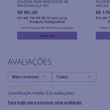
PULSEIRA PARA BERLOQUES DE
PULSEIR
PRATA MACIÇA 925
MACIÇA 
R$
981
,
00
R$
179
Em até
10
x
R$
98
,
10
sem juros
Em até
1
Produto Indisponível
P
Avise-me quando retornar ao estoque
Avise-
Avise-me
AVALIAÇÕES
Mais recentes
Todos
☆
☆
☆
☆
☆
Classificação média: 0
(0 avaliações)
Faça login para escrever uma avaliação.