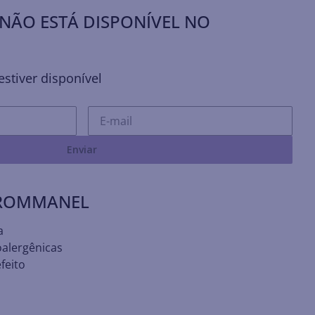
NÃO ESTÁ DISPONÍVEL NO
stiver disponível
Enviar
 ROMMANEL
a
oalergênicas
feito