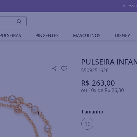
Acesso
PULSEIRAS
PINGENTES
MASCULINOS
DISNEY
PULSEIRA INFA
5509251626
R$
263
,
00
ou
10
x de
R$
26
,
30
Tamanho
16