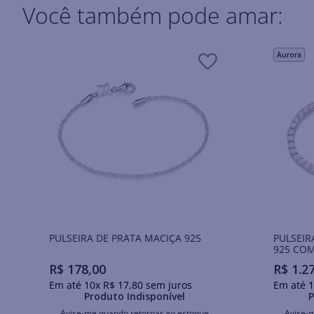
Você também pode amar:
Aurora
PULSEIRA DE PRATA MACIÇA 925
PULSEIR
925 COM
R$
178
,
00
R$
1
.
2
Em até
10
x
R$
17
,
80
sem juros
Em até
1
Produto Indisponível
P
Avise-me quando retornar ao estoque
Avise-