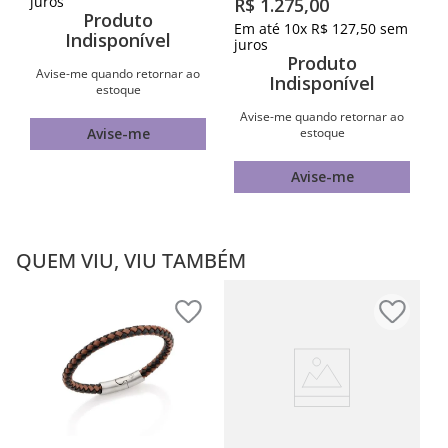
juros
R$
1
.
275
,
00
Produto
Em até
10
x
R$
127
,
50
sem
Indisponível
juros
Produto
Avise-me quando retornar ao
Indisponível
estoque
Avise-me quando retornar ao
estoque
Avise-me
Avise-me
QUEM VIU, VIU TAMBÉM