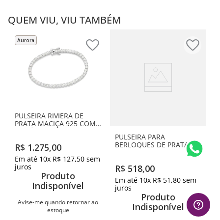
QUEM VIU, VIU TAMBÉM
Aurora
PULSEIRA RIVIERA DE
PRATA MACIÇA 925 COM
ZIRCÔNIAS
PULSEIRA PARA
BERLOQUES DE PRATA
R$
1
.
275
,
00
MACIÇA 925
Em até
10
x
R$
127
,
50
sem
juros
R$
518
,
00
Produto
Em até
10
x
R$
51
,
80
sem
Indisponível
juros
Produto
Avise-me quando retornar ao
Indisponível
estoque