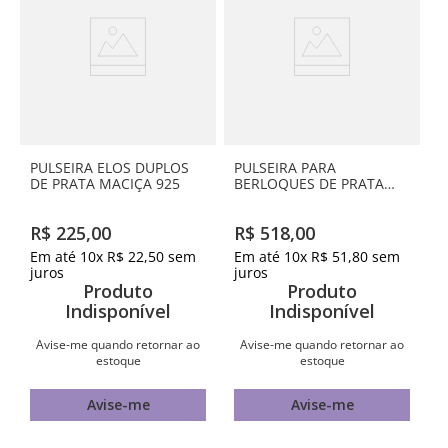
PULSEIRA ELOS DUPLOS
PULSEIRA PARA
DE PRATA MACIÇA 925
BERLOQUES DE PRATA
MACIÇA 925
R$
225
,
00
R$
518
,
00
Em até
10
x
R$
22
,
50
sem
Em até
10
x
R$
51
,
80
sem
juros
juros
Produto
Produto
Indisponível
Indisponível
Avise-me quando retornar ao
Avise-me quando retornar ao
estoque
estoque
Avise-me
Avise-me