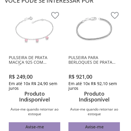
VOCÊ PODE SE INTERESSAR POR
PULSEIRA DE PRATA
PULSEIRA PARA
MACIÇA 925 COM
BERLOQUES DE PRATA
ZIRCÔNIAS
MACIÇA 925
R$
249
,
00
R$
921
,
00
Em até
10
x
R$
24
,
90
sem
Em até
10
x
R$
92
,
10
sem
juros
juros
Produto
Produto
Indisponível
Indisponível
Avise-me quando retornar ao
Avise-me quando retornar ao
estoque
estoque
Avise-me
Avise-me