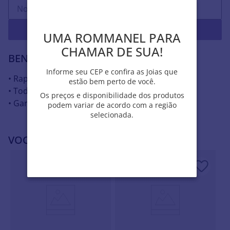
Enviar
UMA ROMMANEL PARA
UMA ROMMANEL PARA
CHAMAR DE SUA!
CHAMAR DE SUA!
BENEFÍCIOS ROMMANEL
Informe seu CEP e confira as Joias que
Informe seu CEP e confira as Joias que
• Rapidez na entrega
estão bem perto de você.
estão bem perto de você.
• Todas as joias hipoalergênicas
Os preços e disponibilidade dos produtos
Os preços e disponibilidade dos produtos
• Garantia contra defeito
podem variar de acordo com a região
podem variar de acordo com a região
selecionada.
selecionada.
VOCÊ PODE SE INTERESSAR POR