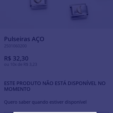
Pulseiras AÇO
2501060200
R$
32
,
30
ou
10
x de
R$
3
,
23
ESTE PRODUTO NÃO ESTÁ DISPONÍVEL NO
MOMENTO
Quero saber quando estiver disponível