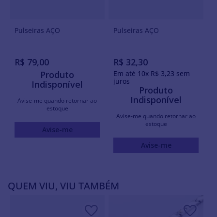
Pulseiras AÇO
Pulseiras AÇO
R$
79
,
00
R$
32
,
30
Produto
Em até
10
x
R$
3
,
23
sem
juros
Indisponível
Produto
Indisponível
Avise-me quando retornar ao
estoque
Avise-me quando retornar ao
estoque
Avise-me
Avise-me
QUEM VIU, VIU TAMBÉM