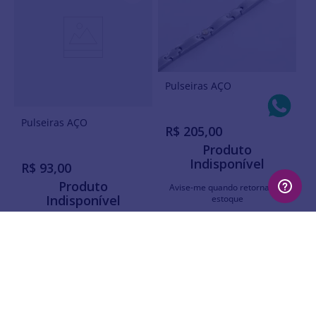
Pulseiras AÇO
Pulseiras AÇO
R$
205
,
00
Produto
Indisponível
R$
93
,
00
Produto
Avise-me quando retornar ao
Indisponível
estoque
Avise-me quando retornar ao
Avise-me
estoque
1
º
gargantilha
Avise-me
2
º
aliança
3
º
brincos