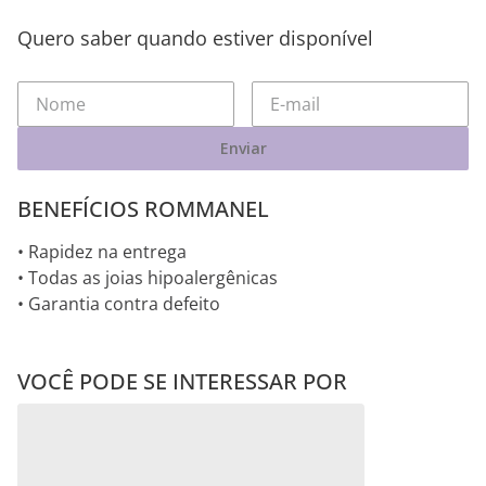
Quero saber quando estiver disponível
Enviar
BENEFÍCIOS ROMMANEL
• Rapidez na entrega
• Todas as joias hipoalergênicas
• Garantia contra defeito
VOCÊ PODE SE INTERESSAR POR
PULSEIRA RIVIERA DE
PULSEIRA PARA
Aurora
PRATA MACIÇA 925 COM
BERLOQUES DE PRATA
ZIRCÔNIAS
MACIÇA 925