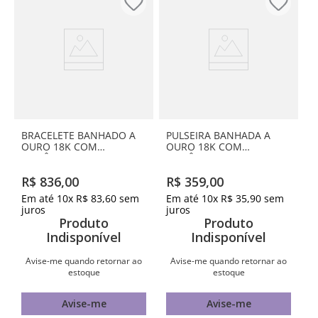
BRACELETE BANHADO A
PULSEIRA BANHADA A
OURO 18K COM
OURO 18K COM
ZIRCÔNIAS
ZIRCÔNIAS
R$
836
,
00
R$
359
,
00
Em até
10
x
R$
83
,
60
sem
Em até
10
x
R$
35
,
90
sem
juros
juros
Produto
Produto
Indisponível
Indisponível
Avise-me quando retornar ao
Avise-me quando retornar ao
estoque
estoque
Avise-me
Avise-me