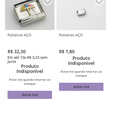
Pulseiras AÇO
Pulseiras AÇO
R$
32
,
30
R$
1
,
80
Em até
10
x
R$
3
,
23
sem
Produto
juros
Indisponível
Produto
Indisponível
Avise-me quando retornar ao
estoque
Avise-me quando retornar ao
estoque
Avise-me
Avise-me