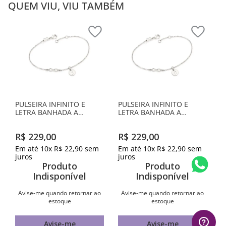
QUEM VIU, VIU TAMBÉM
PULSEIRA INFINITO E
PULSEIRA INFINITO E
LETRA BANHADA A
LETRA BANHADA A
PLATINA-LETRA S
PLATINA-LETRA O
R$
229
,
00
R$
229
,
00
Em até
10
x
R$
22
,
90
sem
Em até
10
x
R$
22
,
90
sem
juros
juros
Produto
Produto
Indisponível
Indisponível
Avise-me quando retornar ao
Avise-me quando retornar ao
estoque
estoque
Avise-me
Avise-me