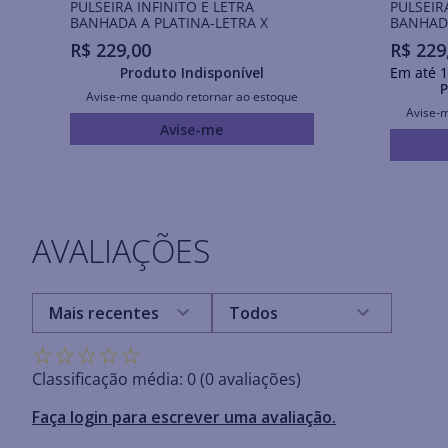
PULSEIRA INFINITO E LETRA
PULSEIR
BANHADA A PLATINA-LETRA X
BANHADA
R$
229
,
00
R$
229
Produto Indisponível
Em até
1
P
Avise-me quando retornar ao estoque
Avise-
Avise-me
AVALIAÇÕES
Mais recentes
Todos
☆
☆
☆
☆
☆
Classificação média: 0
(0 avaliações)
Faça login para escrever uma avaliação.