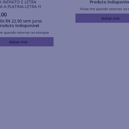
A INFINITO E LETRA
Produto Indisponív
 A PLATINA-LETRA H
Avise-me quando retornar ao 
,
00
Avise-me
0
x
R$
22
,
90
sem juros
roduto Indisponível
me quando retornar ao estoque
Avise-me