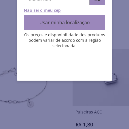
Não sei o meu cep
Usar minha localização
Os preços e disponibilidade dos produtos
podem variar de acordo com a região
selecionada.
Pulseiras AÇO
R$
1
,
80