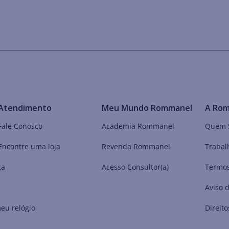
Atendimento
Meu Mundo Rommanel
A Ro
Fale Conosco
Academia Rommanel
Quem 
Encontre uma loja
Revenda Rommanel
Trabal
ça
Acesso Consultor(a)
Termos
Aviso 
eu relógio
Direito