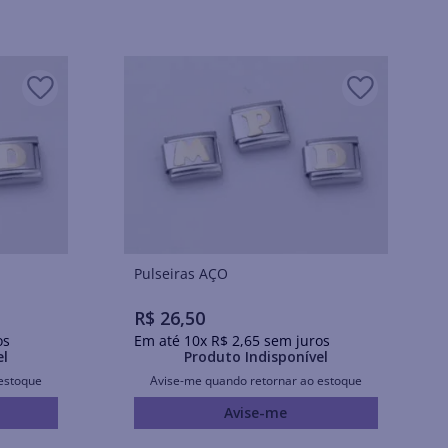
Pulseiras AÇO
R$
26
,
50
os
Em até
10
x
R$
2
,
65
sem juros
el
Produto Indisponível
estoque
Avise-me quando retornar ao estoque
Avise-me