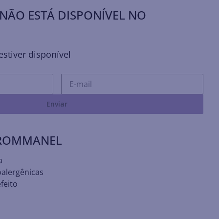
NÃO ESTÁ DISPONÍVEL NO
stiver disponível
Enviar
 ROMMANEL
a
oalergênicas
feito