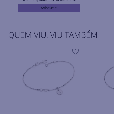
Avise-me
QUEM VIU, VIU TAMBÉM