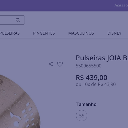
Acesso
PULSEIRAS
PINGENTES
MASCULINOS
DISNEY
Pulseiras JOI
5509655500
R$
439
,
00
ou
10
x de
R$
43
,
90
Tamanho
55