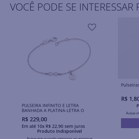
VOCÊ PODE SE INTERESSAR 
R$
1
,
8
PULSEIRA INFINITO E LETRA
P
BANHADA A PLATINA-LETRA O
Avise-
R$
229
,
00
Em até
10
x
R$
22
,
90
sem juros
Produto Indisponível
Avise-me quando retornar ao estoque