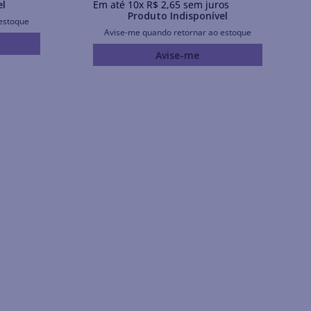
el
Em até
10
x
R$
2
,
65
sem juros
Produto Indisponível
estoque
Avise-me quando retornar ao estoque
Avise-me