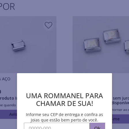
POR
Pulseiras AÇO
Pulseiras AÇO
0
R$
26
,
50
UMA ROMMANEL PARA
roduto Indisponível
Em até
10
x
R$
2
,
65
sem jur
CHAMAR DE SUA!
Produto Indisponív
me quando retornar ao estoque
Avise-me quando retornar ao 
Avise-me
Informe seu CEP de entrega e confira as
Avise-me
Joias que estão bem perto de você.
Ok