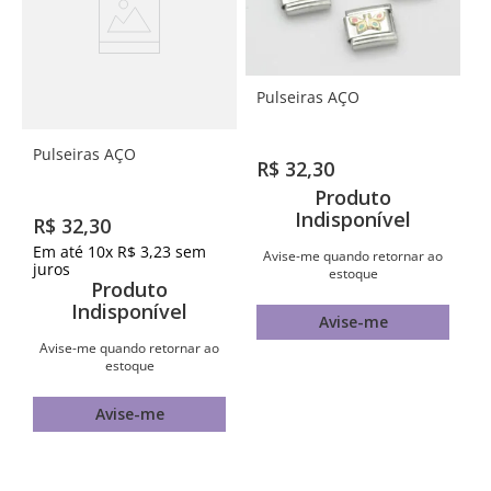
Pulseiras AÇO
Pulseiras AÇO
R$
32
,
30
Produto
Indisponível
R$
32
,
30
Em até
10
x
R$
3
,
23
sem
Avise-me quando retornar ao
juros
estoque
Produto
Indisponível
Avise-me
Avise-me quando retornar ao
estoque
Avise-me