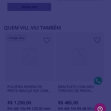
Avise-me
QUEM VIU, VIU TAMBÉM
Coleção Elos
PULSEIRA RIVIERA DE
BRACELETE COM ARO
PRATA MACIÇA 925 COM
TORCIDO DE PRATA
ZIRCÔNIAS
MACIÇA 925
R$
1
.
290
,
00
R$
485
,
00
Em até
10
x
R$
129
,
00
sem
Em até
10
x
R$
48
,
50
sem