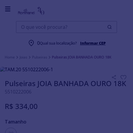
O que você procura?
0
Qual sua localização?
Informar CEP
Joias
Pulseiras
Pulseiras JOIA BANHADA OURO 18K
Pulseiras JOIA BANHADA OURO 18K
5510222006
R$
334
,
00
Tamanho