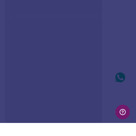
Produto
Indisponível
PULSEIRA INFINITO E
LETRA BANHADA A
Avise-me quando retornar ao
PLATINA-LETRA H
estoque
R$
229
,
00
Avise-me
Em até
10
x
R$
22
,
90
sem
juros
Produto
Indisponível
Avise-me quando retornar ao
estoque
Avise-me
AVALIAÇÕES
Mais recentes
Todos
Carregando…