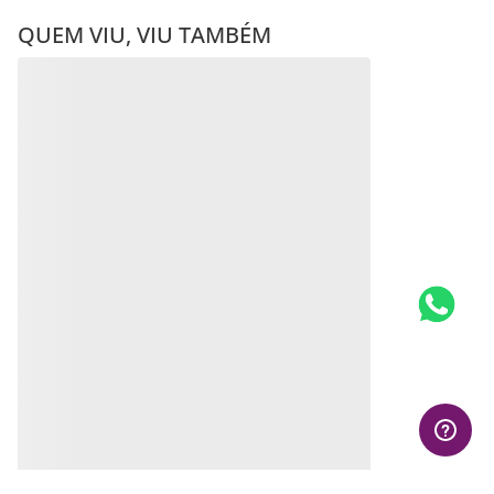
QUEM VIU, VIU TAMBÉM
Pulseiras JOIA BANHADA
PULSEIRA BANHADA A
OURO 18K
OURO 18K
R$
265
,
00
R$
352
,
00
Produto
Produto
Indisponível
Indisponível
Avise-me quando retornar ao
Avise-me quando retornar ao
estoque
estoque