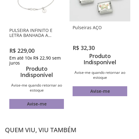
Pulseiras AÇO
PULSEIRA INFINITO E
LETRA BANHADA A
PLATINA-LETRA S
R$
32
,
30
R$
229
,
00
Produto
Em até
10
x
R$
22
,
90
sem
Indisponível
juros
Produto
Avise-me quando retornar ao
Indisponível
estoque
Avise-me quando retornar ao
estoque
Avise-me
Avise-me
QUEM VIU, VIU TAMBÉM