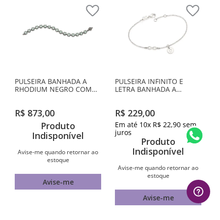
PULSEIRA BANHADA A
PULSEIRA INFINITO E
RHODIUM NEGRO COM
LETRA BANHADA A
CRISTAIS
PLATINA-LETRA O
R$
873
,
00
R$
229
,
00
Produto
Em até
10
x
R$
22
,
90
sem
juros
Indisponível
Produto
Indisponível
Avise-me quando retornar ao
estoque
Avise-me quando retornar ao
estoque
Avise-me
Avise-me