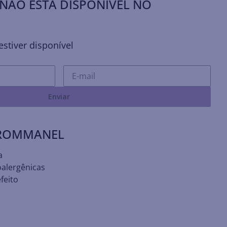
NÃO ESTÁ DISPONÍVEL NO
stiver disponível
Enviar
 ROMMANEL
a
oalergênicas
feito