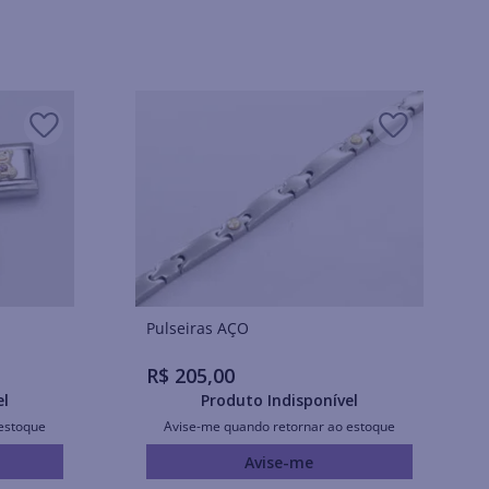
Pulseiras AÇO
R$
205
,
00
el
Produto Indisponível
estoque
Avise-me quando retornar ao estoque
Avise-me