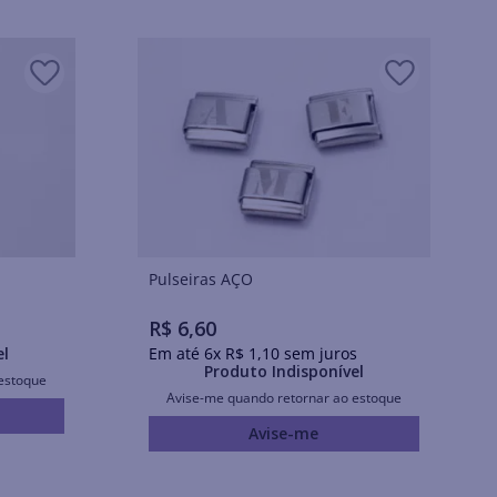
Pulseiras AÇO
R$
6
,
60
el
Em até
6
x
R$
1
,
10
sem juros
Produto Indisponível
estoque
Avise-me quando retornar ao estoque
Avise-me