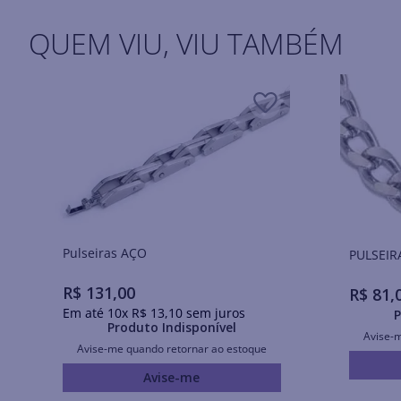
QUEM VIU, VIU TAMBÉM
Pulseiras AÇO
PULSEIR
R$
131
,
00
R$
81
,
Em até
10
x
R$
13
,
10
sem juros
P
Produto Indisponível
Avise-
Avise-me quando retornar ao estoque
Avise-me