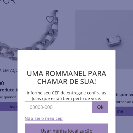
A EM AÇO
UMA ROMMANEL PARA
Pulseiras AÇO
CHAMAR DE SUA!
00
R$
1
,
80
roduto Indisponível
Informe seu CEP de entrega e confira as
Produto Indisponív
me quando retornar ao estoque
Joias que estão bem perto de você.
Avise-me quando retornar ao 
Avise-me
Ok
Avise-me
Não sei o meu cep
Usar minha localização