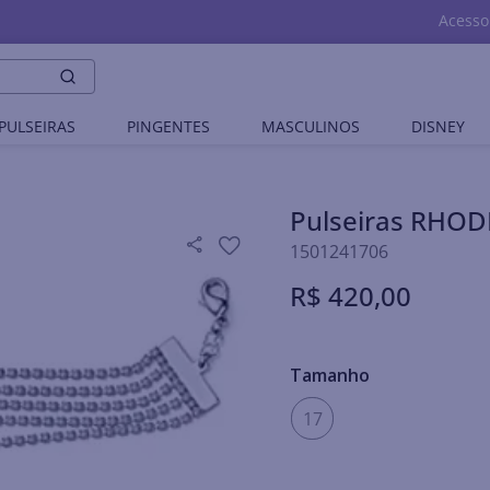
Acesso
PULSEIRAS
PINGENTES
MASCULINOS
DISNEY
Pulseiras RHO
1501241706
R$
420
,
00
Tamanho
17