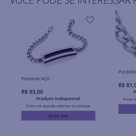
PULSEIR
Pulseiras AÇO
R$
81
,
R$
93
,
00
P
Produto Indisponível
Avise-
Avise-me quando retornar ao estoque
Avise-me