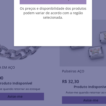
Os preços e disponibilidade dos produtos
podem variar de acordo com a região
selecionada.
A EM AÇO
Pulseiras AÇO
00
R$
32
,
30
roduto Indisponível
Produto Indisponív
me quando retornar ao estoque
Avise-me quando retornar ao 
Avise-me
Avise-me