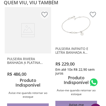
QUEM VIU, VIU TAMBÉM
PULSEIRA INFINITO E
LETRA BANHADA A
PLATINA-LETRA H
PULSEIRA RIVIERA
BANHADA A PLATINA
R$
229
,
00
COM ZIRCÔNIAS
Em até
10
x
R$
22
,
90
sem
juros
R$
486
,
00
Produto
Produto
Indisponível
Indisponível
Avise-me quando retornar ao
Avise-me quando retornar ao
estoque
estoque
Avise-me