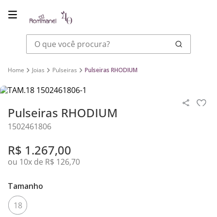
O que você procura?
Joias
Pulseiras
Pulseiras RHODIUM
Pulseiras RHODIUM
1502461806
R$
1
.
267
,
00
ou
10
x de
R$
126
,
70
Tamanho
18