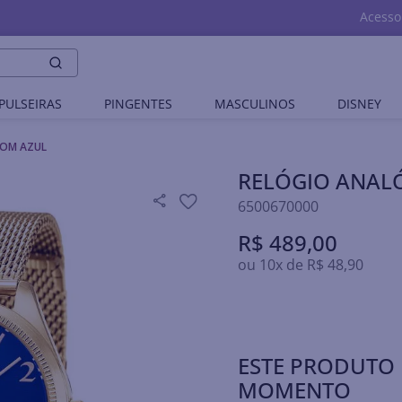
Acesso
PULSEIRAS
PINGENTES
MASCULINOS
DISNEY
COM AZUL
RELÓGIO ANAL
6500670000
R$
489
,
00
ou
10
x de
R$
48
,
90
ESTE PRODUTO 
MOMENTO