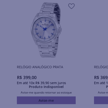
RELÓGIO ANALÓGICO PRATA
RELÓGIO
R$
399
,
00
R$
369
Em até
10
x
R$
39
,
90
sem juros
Em até
1
Produto Indisponível
P
Avise-me quando retornar ao estoque
Avise-
Avise-me