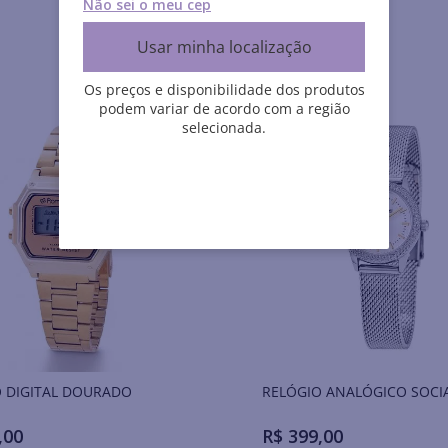
Não sei o meu cep
Usar minha localização
Os preços e disponibilidade dos produtos
podem variar de acordo com a região
selecionada.
 DIGITAL DOURADO
RELÓGIO ANALÓGICO SOCI
,
00
R$
399
,
00