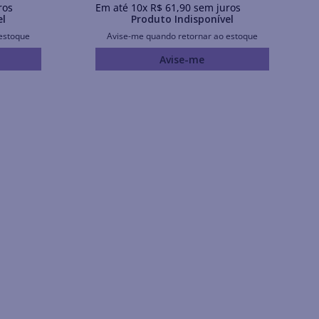
ros
Em até
10
x
R$
61
,
90
sem juros
el
Produto Indisponível
estoque
Avise-me quando retornar ao estoque
Avise-me