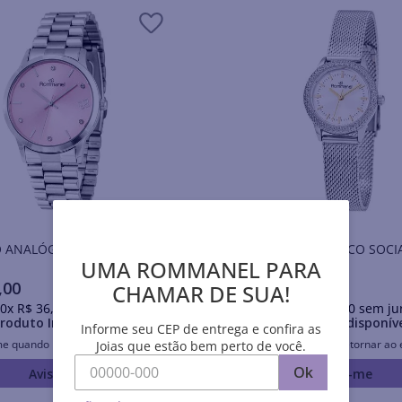
 ANALÓGICO SOCIAL PRATA
RELÓGIO ANALÓGICO SOCI
UMA ROMMANEL PARA
,
00
R$
399
,
00
CHAMAR DE SUA!
0
x
R$
36
,
90
sem juros
Em até
10
x
R$
39
,
90
sem ju
roduto Indisponível
Produto Indisponív
Informe seu CEP de entrega e confira as
me quando retornar ao estoque
Avise-me quando retornar ao 
Joias que estão bem perto de você.
Ok
Avise-me
Avise-me