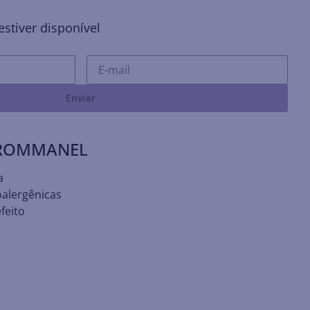
stiver disponível
Enviar
 ROMMANEL
a
oalergênicas
feito