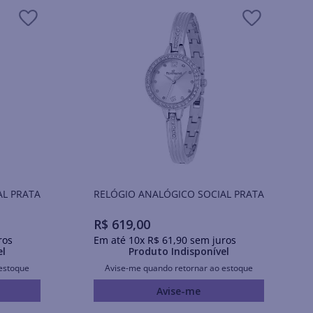
AL PRATA
RELÓGIO ANALÓGICO SOCIAL PRATA
R$
619
,
00
ros
Em até
10
x
R$
61
,
90
sem juros
el
Produto Indisponível
estoque
Avise-me quando retornar ao estoque
Avise-me