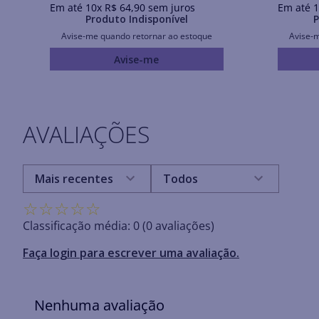
Em até
10
x
R$
64
,
90
sem juros
Em até
1
Produto Indisponível
P
Avise-me quando retornar ao estoque
Avise-
Avise-me
AVALIAÇÕES
Mais recentes
Todos
☆
☆
☆
☆
☆
Classificação média: 0
(0 avaliações)
Faça login para escrever uma avaliação.
Nenhuma avaliação