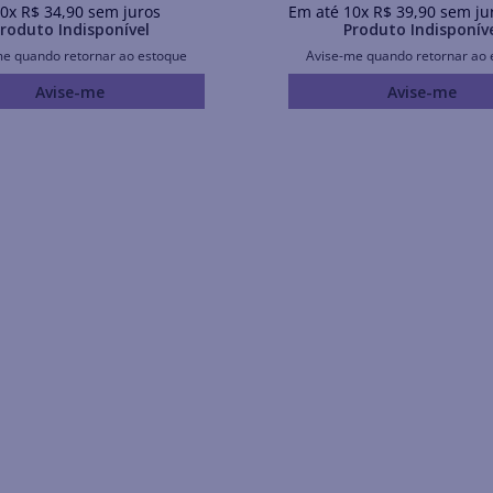
0
x
R$
34
,
90
sem juros
Em até
10
x
R$
39
,
90
sem ju
roduto Indisponível
Produto Indisponív
me quando retornar ao estoque
Avise-me quando retornar ao 
Avise-me
Avise-me