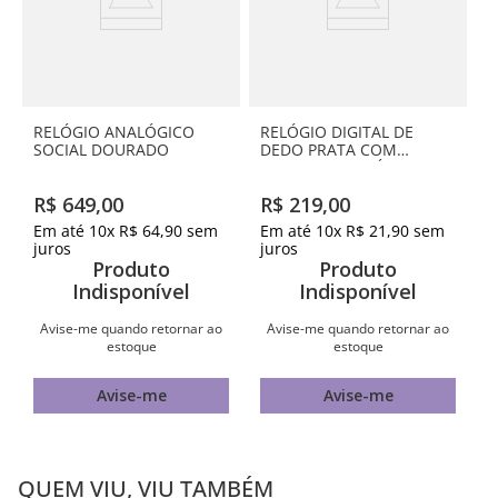
RELÓGIO ANALÓGICO
RELÓGIO DIGITAL DE
SOCIAL DOURADO
DEDO PRATA COM
CONTORNO LILÁS
R$
649
,
00
R$
219
,
00
Em até
10
x
R$
64
,
90
sem
Em até
10
x
R$
21
,
90
sem
juros
juros
Produto
Produto
Indisponível
Indisponível
Avise-me quando retornar ao
Avise-me quando retornar ao
estoque
estoque
Avise-me
Avise-me
QUEM VIU, VIU TAMBÉM