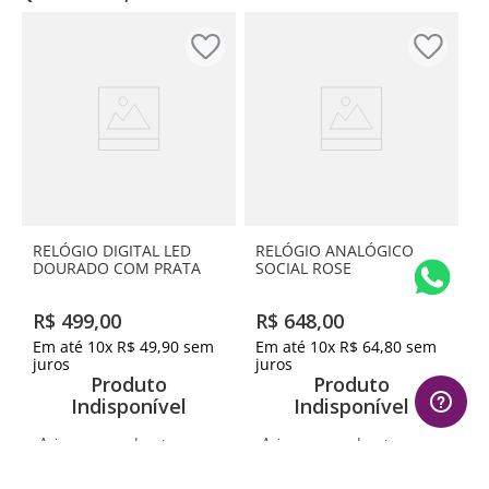
RELÓGIO DIGITAL LED
RELÓGIO ANALÓGICO
DOURADO COM PRATA
SOCIAL ROSE
R$
499
,
00
R$
648
,
00
Em até
10
x
R$
49
,
90
sem
Em até
10
x
R$
64
,
80
sem
juros
juros
Produto
Produto
Indisponível
Indisponível
Avise-me quando retornar ao
Avise-me quando retornar ao
estoque
estoque