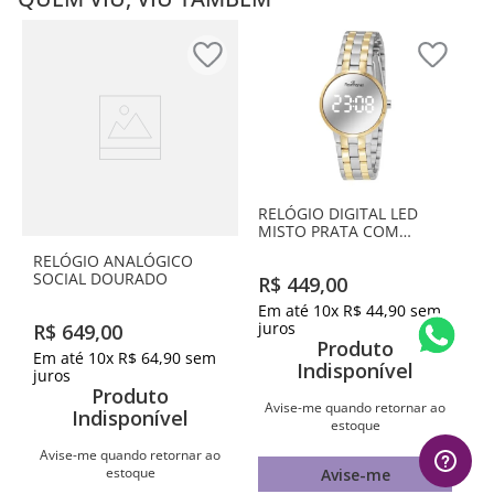
RELÓGIO DIGITAL LED
MISTO PRATA COM
DOURADO
RELÓGIO ANALÓGICO
SOCIAL DOURADO
R$
449
,
00
Em até
10
x
R$
44
,
90
sem
juros
R$
649
,
00
Produto
Em até
10
x
R$
64
,
90
sem
Indisponível
juros
Produto
Avise-me quando retornar ao
Indisponível
estoque
Avise-me quando retornar ao
estoque
Avise-me