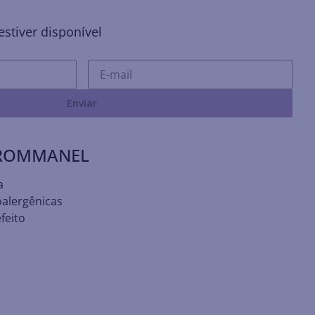
stiver disponível
Enviar
 ROMMANEL
a
oalergênicas
feito