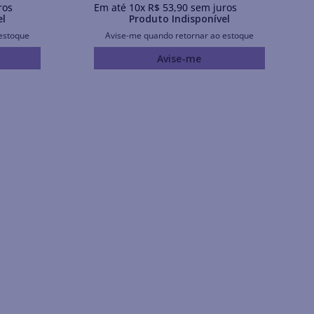
ros
Em até
10
x
R$
53
,
90
sem juros
el
Produto Indisponível
estoque
Avise-me quando retornar ao estoque
Avise-me