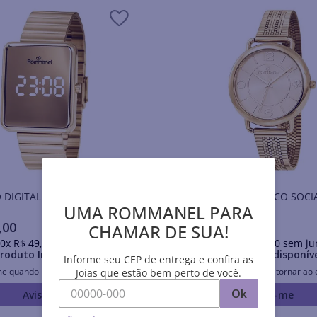
 DIGITAL LED DOURADO
RELÓGIO ANALÓGICO SOCI
DOURADO
UMA ROMMANEL PARA
,
00
R$
479
,
00
CHAMAR DE SUA!
0
x
R$
49
,
90
sem juros
Em até
10
x
R$
47
,
90
sem ju
roduto Indisponível
Produto Indisponív
Informe seu CEP de entrega e confira as
me quando retornar ao estoque
Avise-me quando retornar ao 
Joias que estão bem perto de você.
Ok
Avise-me
Avise-me