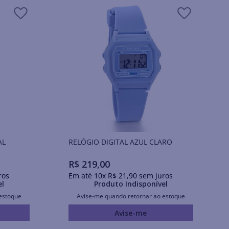
AL
RELÓGIO DIGITAL AZUL CLARO
R$
219
,
00
ros
Em até
10
x
R$
21
,
90
sem juros
el
Produto Indisponível
estoque
Avise-me quando retornar ao estoque
Avise-me