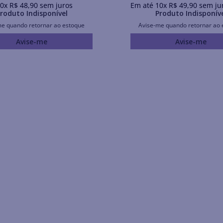
0
x
R$
48
,
90
sem juros
Em até
10
x
R$
49
,
90
sem ju
roduto Indisponível
Produto Indisponív
me quando retornar ao estoque
Avise-me quando retornar ao 
Avise-me
Avise-me