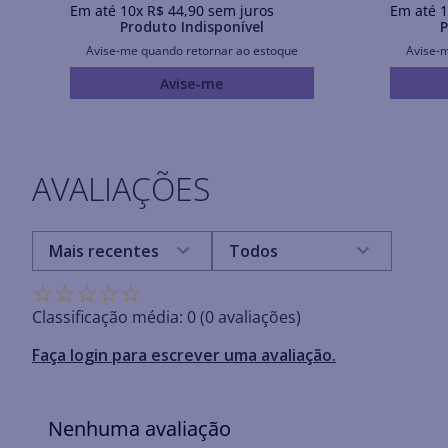
Em até
10
x
R$
44
,
90
sem juros
Em até
1
Produto Indisponível
P
Avise-me quando retornar ao estoque
Avise-
Avise-me
AVALIAÇÕES
Mais recentes
Todos
☆
☆
☆
☆
☆
Classificação média: 0
(0 avaliações)
Faça login para escrever uma avaliação.
Nenhuma avaliação