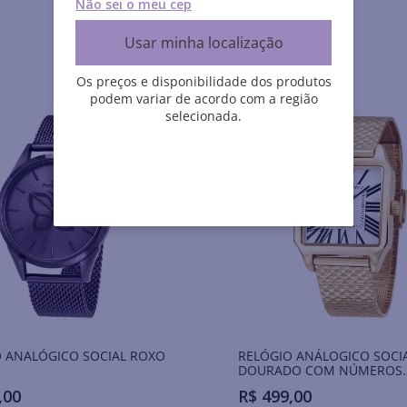
Não sei o meu cep
Usar minha localização
Os preços e disponibilidade dos produtos
podem variar de acordo com a região
selecionada.
 ANALÓGICO SOCIAL ROXO
RELÓGIO ANÁLOGICO SOCI
DOURADO COM NÚMEROS
ROMANOS
,
00
R$
499
,
00