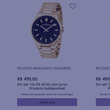
RELÓGIO ANALÓGICO DOURADO
RELÓGIO
R$
499
,
00
R$
499
Em até
10
x
R$
49
,
90
sem juros
Em até
1
Produto Indisponível
P
Avise-me quando retornar ao estoque
Avise-
Avise-me