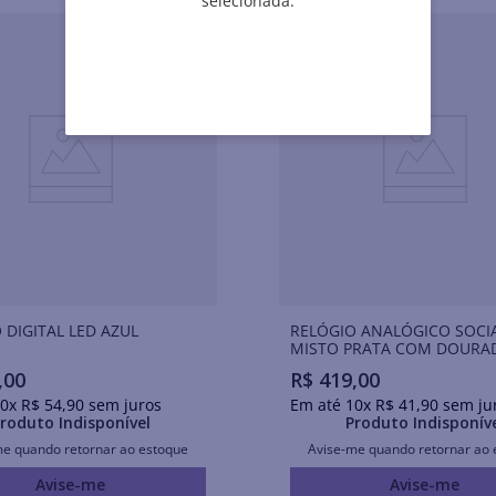
selecionada.
 DIGITAL LED AZUL
RELÓGIO ANALÓGICO SOCI
MISTO PRATA COM DOURA
,
00
R$
419
,
00
0
x
R$
54
,
90
sem juros
Em até
10
x
R$
41
,
90
sem ju
roduto Indisponível
Produto Indisponív
me quando retornar ao estoque
Avise-me quando retornar ao 
Avise-me
Avise-me