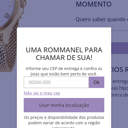
MOMENTO
Quero saber quando e
UMA ROMMANEL PARA
CHAMAR DE SUA!
BENEFÍCIOS
Informe seu CEP de entrega e confira as
Joias que estão bem perto de você.
• Rapidez na entreg
Ok
• Todas as joias hip
Não sei o meu cep
• Garantia contra de
Usar minha localização
Os preços e disponibilidade dos produtos
podem variar de acordo com a região