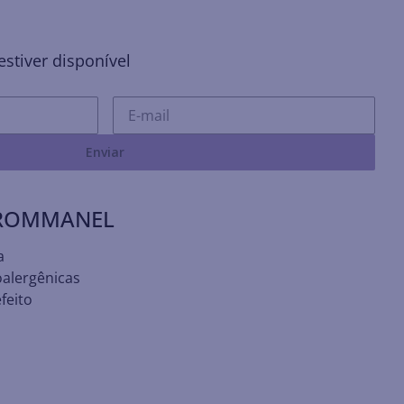
stiver disponível
Enviar
 ROMMANEL
a
oalergênicas
feito