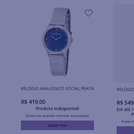
RELÓGIO ANALÓGICO SOCIAL PRATA
RELÓGIO
R$
419
,
00
R$
549
Produto Indisponível
Em até
1
P
Avise-me quando retornar ao estoque
Avise-
Avise-me