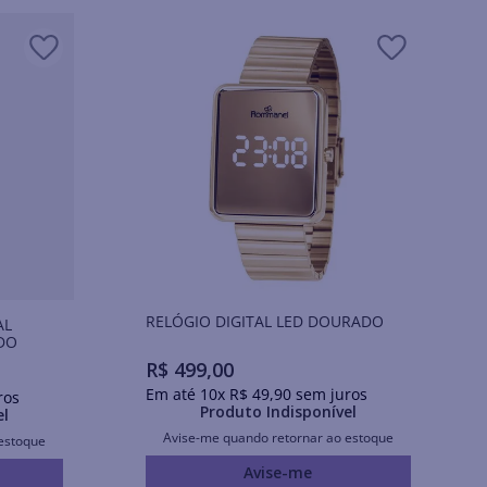
RELÓGIO DIGITAL LED DOURADO
AL
DO
R$
499
,
00
Em até
10
x
R$
49
,
90
sem juros
ros
Produto Indisponível
el
Avise-me quando retornar ao estoque
estoque
Avise-me