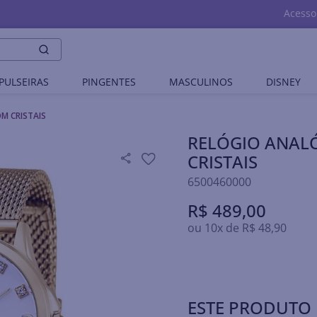
Acesso
PULSEIRAS
PINGENTES
MASCULINOS
DISNEY
M CRISTAIS
RELÓGIO ANAL
CRISTAIS
6500460000
R$
489
,
00
ou
10
x de
R$
48
,
90
ESTE PRODUTO 