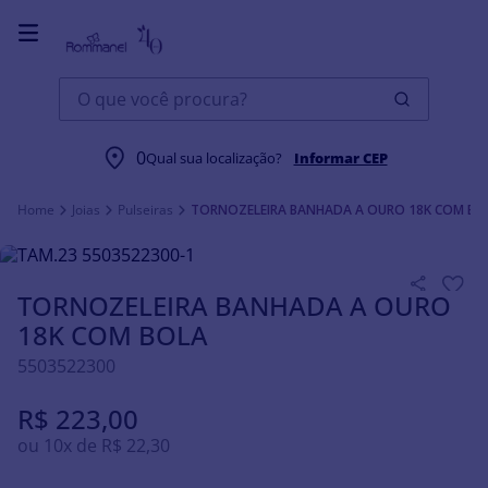
O que você procura?
0
Qual sua localização?
Informar CEP
Joias
Pulseiras
TORNOZELEIRA BANHADA A OURO 18K COM BO
TORNOZELEIRA BANHADA A OURO
18K COM BOLA
5503522300
R$
223
,
00
ou
10
x de
R$
22
,
30