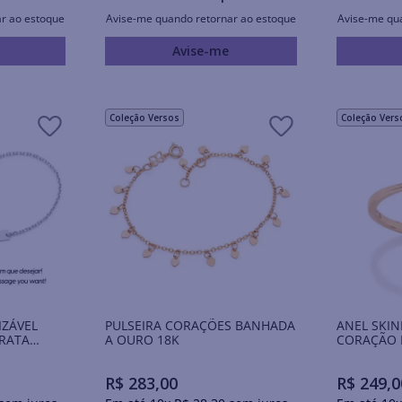
r ao estoque
Avise-me quando retornar ao estoque
Avise-me qu
Avise-me
Coleção Versos
Coleção Vers
IZÁVEL
PULSEIRA CORAÇÕES BANHADA
ANEL SKIN
RATA
A OURO 18K
CORAÇÃO 
18K
R$
283
,
00
R$
249
,
0