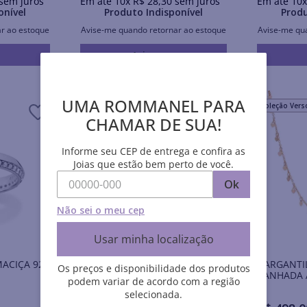
sem juros
Em até
10
x
R$
28
,
30
sem juros
Em até
10
onível
Produto Indisponível
Produ
r ao estoque
Avise-me quando retornar ao estoque
Avise-me qu
Avise-me
UMA ROMMANEL PARA
Coleção Versos
Coleção Vers
CHAMAR DE SUA!
Informe seu CEP de entrega e confira as
Joias que estão bem perto de você.
Ok
Não sei o meu cep
Usar minha localização
MACIÇA 925
BRINCO PÊNDULO BANHADO A
GARGANTI
Os preços e disponibilidade dos produtos
OURO 18K COM ZIRCÔNIAS
BANHADA 
podem variar de acordo com a região
selecionada.