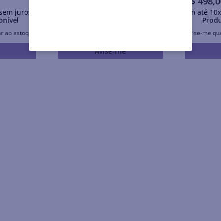
R$
159
,
00
R$
498
,
0
sem juros
Em até
10
x
R$
15
,
90
sem juros
Em até
10
onível
Produto Indisponível
Produ
r ao estoque
Avise-me quando retornar ao estoque
Avise-me qu
Avise-me