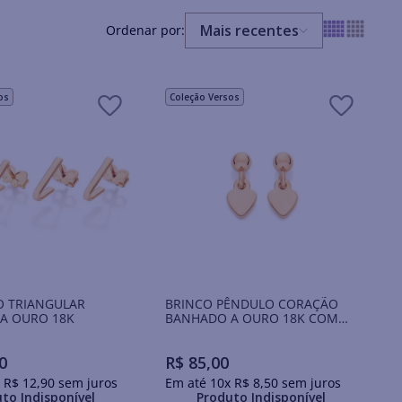
Mais recentes
os
Coleção Versos
O TRIANGULAR
BRINCO PÊNDULO CORAÇÃO
A OURO 18K
BANHADO A OURO 18K COM
ESFERAS
0
R$
85
,
00
x
R$
12
,
90
sem juros
Em até
10
x
R$
8
,
50
sem juros
to Indisponível
Produto Indisponível