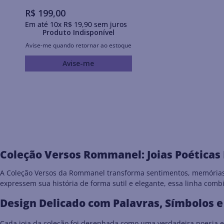
R$
199
,
00
Em até
10
x
R$
19
,
90
sem juros
Produto Indisponível
Avise-me quando retornar ao estoque
Avise-me
Coleção Versos Rommanel: Joias Poéticas 
A Coleção Versos da Rommanel transforma sentimentos, memórias e
expressem sua história de forma sutil e elegante, essa linha comb
Design Delicado com Palavras, Símbolos 
Cada joia da coleção foi desenhada como uma verdadeira poesia e