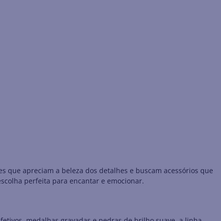
es que apreciam a beleza dos detalhes e buscam acessórios que
escolha perfeita para encantar e emocionar.
tivos, medalhas gravadas e pedras de brilho suave, a linha