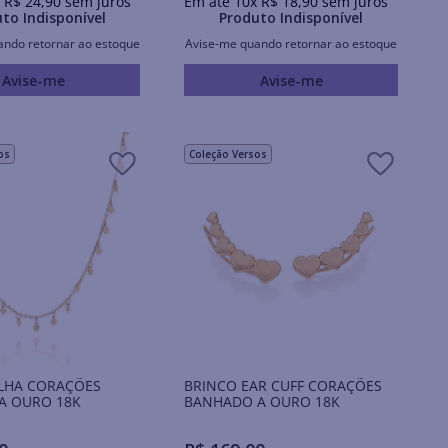
x
R$
24
,
90
sem juros
Em até
10
x
R$
18
,
90
sem juros
to Indisponível
Produto Indisponível
ando retornar ao estoque
Avise-me quando retornar ao estoque
Avise-me
Avise-me
os
Coleção Versos
LHA CORAÇÕES
BRINCO EAR CUFF CORAÇÕES
A OURO 18K
BANHADO A OURO 18K