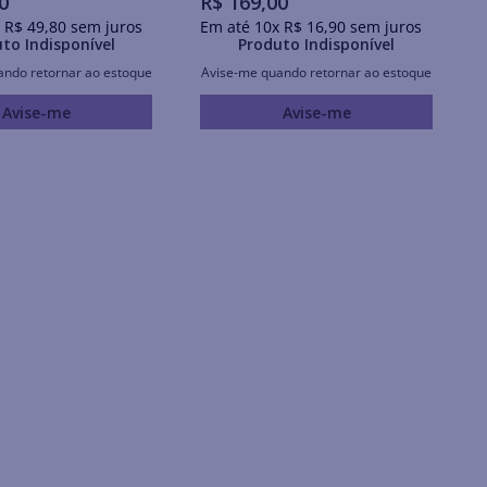
0
R$
169
,
00
x
R$
49
,
80
sem juros
Em até
10
x
R$
16
,
90
sem juros
to Indisponível
Produto Indisponível
ando retornar ao estoque
Avise-me quando retornar ao estoque
Avise-me
Avise-me