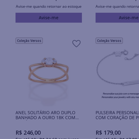
Avise-me quando retornar ao estoque
Avise-me quando retorna
Avise-me
Avise-me
Coleção Versos
Coleção Versos
ANEL SOLITÁRIO ARO DUPLO
PULSEIRA PERSONAL
BANHADO A OURO 18K COM
COM CORAÇÃO DE P
ZIRCÔNIA
MACIÇA 925
R$
246
,
00
R$
179
,
00