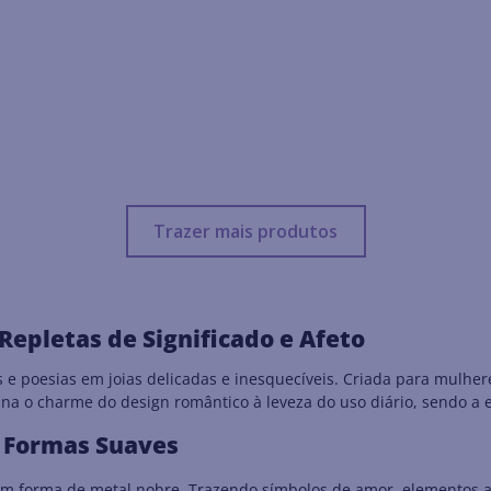
Repletas de Significado e Afeto
 poesias em joias delicadas e inesquecíveis. Criada para mulher
ina o charme do design romântico à leveza do uso diário, sendo a 
e Formas Suaves
m forma de metal nobre. Trazendo símbolos de amor, elementos afe