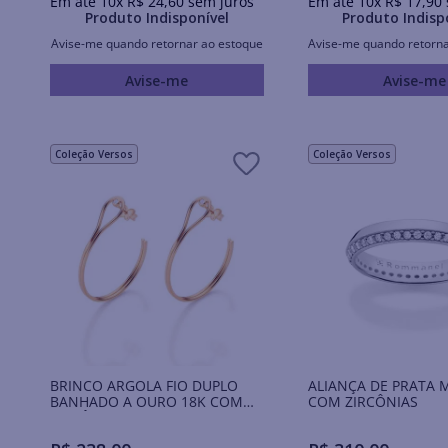
Em até
10
x
R$
24
,
60
sem juros
Em até
10
x
R$
17
,
90
Produto Indisponível
Produto Indisp
Avise-me quando retornar ao estoque
Avise-me quando retorna
Avise-me
Avise-me
Coleção Versos
Coleção Versos
BRINCO ARGOLA FIO DUPLO
ALIANÇA DE PRATA 
BANHADO A OURO 18K COM
COM ZIRCÔNIAS
ZIRCÔNIAS