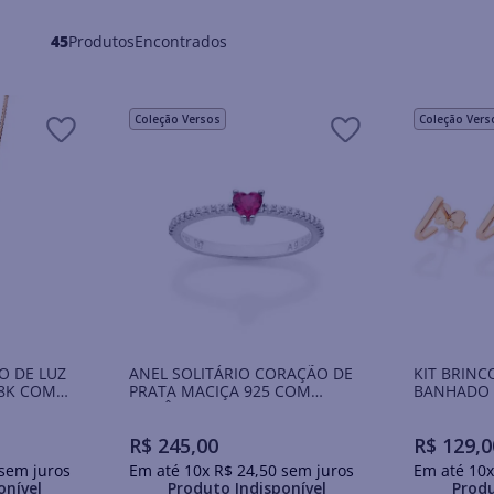
45
Produtos
Coleção Versos
Coleção Vers
O DE LUZ
ANEL SOLITÁRIO CORAÇÃO DE
KIT BRINC
8K COM
PRATA MACIÇA 925 COM
BANHADO 
ZIRCÔNIAS
R$
245
,
00
R$
129
,
0
sem juros
Em até
10
x
R$
24
,
50
sem juros
Em até
10
onível
Produto Indisponível
Produ