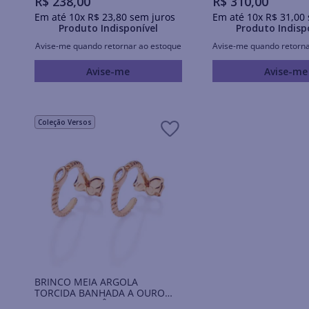
R$
238
,
00
R$
310
,
00
Em até
10
x
R$
23
,
80
sem juros
Em até
10
x
R$
31
,
00
Produto Indisponível
Produto Indisp
Avise-me quando retornar ao estoque
Avise-me quando retorna
Avise-me
Avise-me
Coleção Versos
BRINCO MEIA ARGOLA
TORCIDA BANHADA A OURO
18K COM ZIRCÔNIAS