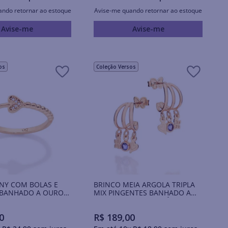
ando retornar ao estoque
Avise-me quando retornar ao estoque
Avise-me
Avise-me
os
Coleção Versos
NY COM BOLAS E
BRINCO MEIA ARGOLA TRIPLA
BANHADO A OURO
MIX PINGENTES BANHADO A
OURO 18K COM ZIRCÔNIAS
0
R$
189
,
00