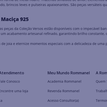
ado, brincos leves e pulseiras apaixonantes. São peças versáteis q
 Maciça 925
s peças da Coleção Versos estão disponíveis com o impecável ban
m um acabamento artesanal refinado, garantindo brilho constante,
de joia e eternize momentos especiais com a delicadeza de uma p
Atendimento
Meu Mundo Rommanel
A Ro
Fale Conosco
Academia Rommanel
Quem 
Encontre uma loja
Revenda Rommanel
Trabal
ça
Acesso Consultor(a)
Termos