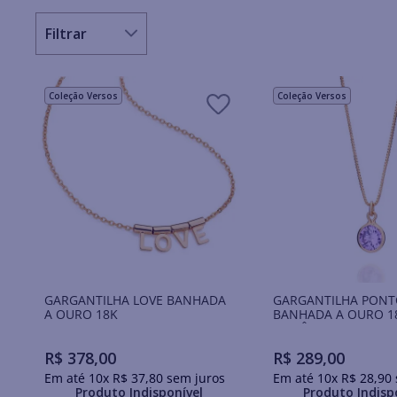
Coleção Versos
Coleção Versos
GARGANTILHA LOVE BANHADA
GARGANTILHA PONT
A OURO 18K
BANHADA A OURO 1
ZIRCÔNIA
R$
378
,
00
R$
289
,
00
Em até
10
x
R$
37
,
80
sem juros
Em até
10
x
R$
28
,
90
Produto Indisponível
Produto Indisp